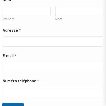
-
m
a
i
l
Prénom
Nom
N
o
Adresse
*
m
E-mail
*
Numéro téléphone
*